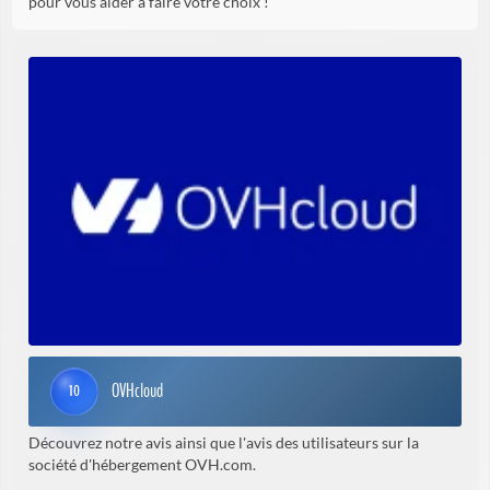
pour vous aider à faire votre choix !
OVHcloud
10
Découvrez notre avis ainsi que l'avis des utilisateurs sur la
société d'hébergement OVH.com.