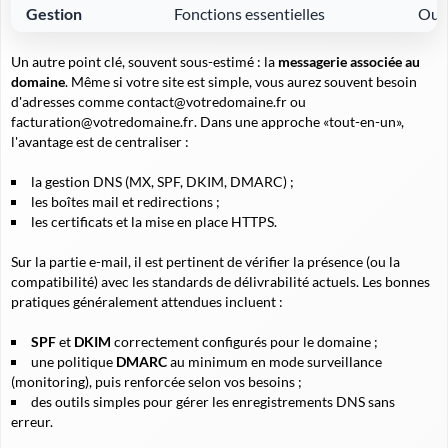
Gestion
Fonctions essentielles
Outi
Un autre point clé, souvent sous-estimé : la
messagerie associée au
domaine
. Même si votre site est simple, vous aurez souvent besoin
d'adresses comme
contact@votredomaine.fr
ou
facturation@votredomaine.fr
. Dans une approche «tout-en-un»,
l'avantage est de centraliser :
la gestion DNS (MX, SPF, DKIM, DMARC) ;
les boîtes mail et redirections ;
les certificats et la mise en place HTTPS.
Sur la partie e-mail, il est pertinent de vérifier la présence (ou la
compatibilité) avec les standards de délivrabilité actuels. Les bonnes
pratiques généralement attendues incluent :
SPF
et
DKIM
correctement configurés pour le domaine ;
une politique
DMARC
au minimum en mode surveillance
(
monitoring
), puis renforcée selon vos besoins ;
des outils simples pour gérer les enregistrements DNS sans
erreur.